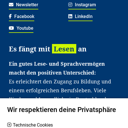
Newsletter
Instagram
Facebook
LinkedIn
Youtube
Es fängt mit
Lesen
an
Ein gutes Lese- und Sprachvermögen
macht den positiven Unterschied:
Es erleichtert den Zugang zu Bildung und
einem erfolgreichen Berufsleben. Viele
Kinder und Jugendliche in Deutschland
haben aber große Schwierigkeiten dabei.
Wir respektieren deine Privatsphäre
Unser Angebot richtet sich deshalb gezielt
an Familien sowie an Erzieher*innen,
Technische Cookies