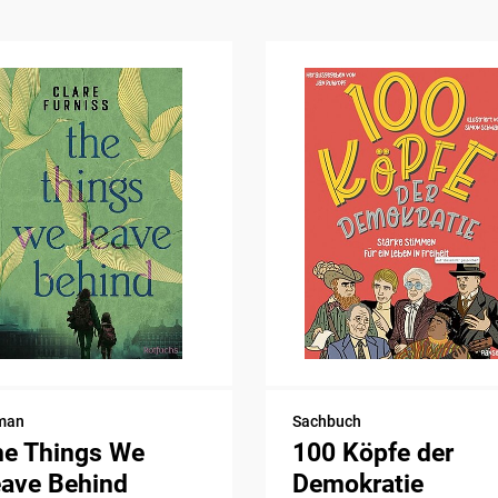
man
Sachbuch
he Things We
100 Köpfe der
eave Behind
Demokratie