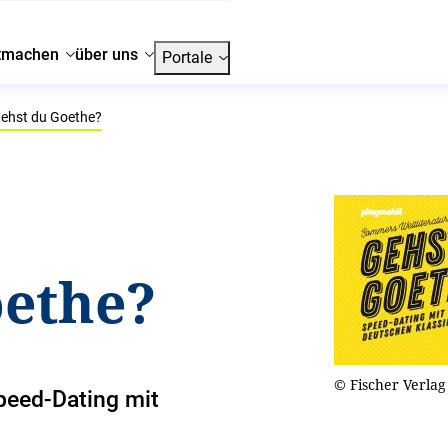
tmachen
über uns
Portale
ehst du Goethe?
oethe?
© Fischer Verlag
peed-Dating mit