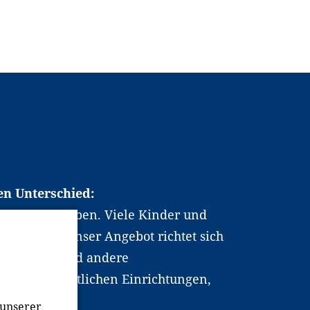
en Unterschied:
chen Berufsleben. Viele Kinder und
ten dabei. Unser Angebot richtet sich
hrer*innen und andere
, wissenschaftlichen Einrichtungen,
men.
 unserer