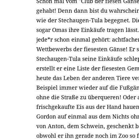
Schon mal vom "Club der fiesen Gänse
gehabt! Denn dann bist du wahrschei
wie der Stechaugen-Tula begegnet. Die i
sogar Omas ihre Einkäufe tragen lässt
jede*r schon einmal gehört: achtfach
Wettbewerbs der fiesesten Gänse! Er sc
Stechaugen-Tula seine Einkäufe schle
erstellt er eine Liste der fiesesten G
heute das Leben der anderen Tiere v
Beispiel immer wieder auf die Fußg
ohne die Straße zu überqueren! Oder
frischgekaufte Eis aus der Hand hauen.
Gordon auf einmal aus dem Nichts o
von Anton, dem Schwein, geschenkt 
obwohl er ihn gerade noch im Zoo so f