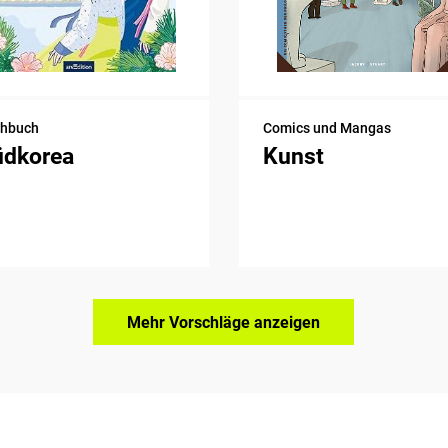
chbuch
Comics und Mangas
üdkorea
Kunst
Mehr Vorschläge anzeigen