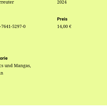
rreuter
2024
Preis
-7641-5297-0
14,00 €
orie
cs und Mangas,
an