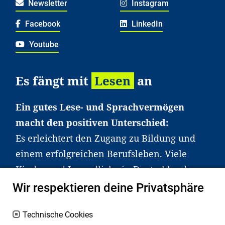
Newsletter
Instagram
Facebook
LinkedIn
Youtube
Es fängt mit
Lesen
an
Ein gutes Lese- und Sprachvermögen
macht den positiven Unterschied:
Es erleichtert den Zugang zu Bildung und
einem erfolgreichen Berufsleben. Viele
Kinder und Jugendliche in Deutschland
haben aber große Schwierigkeiten dabei.
Wir respektieren deine Privatsphäre
Unser Angebot richtet sich deshalb gezielt
an Familien sowie an Erzieher*innen,
Technische Cookies