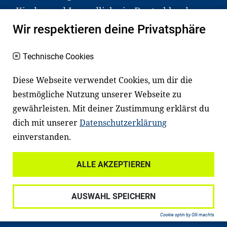
Kinder und Jugendliche in Deutschland
haben aber große Schwierigkeiten dabei.
Wir respektieren deine Privatsphäre
Unser Angebot richtet sich deshalb gezielt
an Familien sowie an Erzieher*innen,
Technische Cookies
Lehrer*innen und andere
Diese Webseite verwendet Cookies, um dir die
Fachexpert*innen. Dafür arbeiten wir eng
bestmögliche Nutzung unserer Webseite zu
mit Ministerien, wissenschaftlichen
gewährleisten. Mit deiner Zustimmung erklärst du
Einrichtungen, Verbänden, Unternehmen
dich mit unserer
Datenschutzerklärung
und anderen Stiftungen zusammen.
einverstanden.
ALLE AKZEPTIEREN
Widerrufsrecht
Datenschutz
AUSWAHL SPEICHERN
Haftungsausschluss
Impressum
Cookie optin by Olli machts