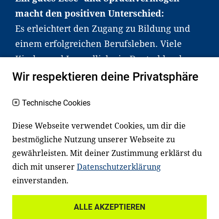
macht den positiven Unterschied:
Es erleichtert den Zugang zu Bildung und
einem erfolgreichen Berufsleben. Viele
Kinder und Jugendliche in Deutschland
haben aber große Schwierigkeiten dabei.
Wir respektieren deine Privatsphäre
Unser Angebot richtet sich deshalb gezielt
an Familien sowie an Erzieher*innen,
Technische Cookies
Lehrer*innen und andere
Diese Webseite verwendet Cookies, um dir die
Fachexpert*innen. Dafür arbeiten wir eng
bestmögliche Nutzung unserer Webseite zu
mit Ministerien, wissenschaftlichen
gewährleisten. Mit deiner Zustimmung erklärst du
Einrichtungen, Verbänden, Unternehmen
dich mit unserer
Datenschutzerklärung
und anderen Stiftungen zusammen.
einverstanden.
ALLE AKZEPTIEREN