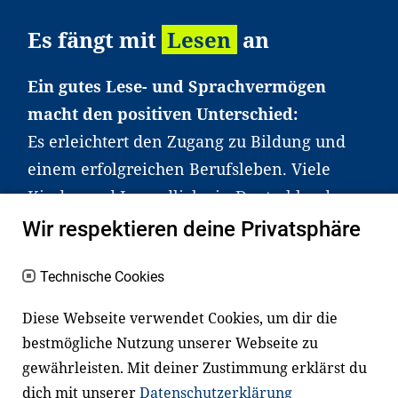
Es fängt mit
Lesen
an
Ein gutes Lese- und Sprachvermögen
macht den positiven Unterschied:
Es erleichtert den Zugang zu Bildung und
einem erfolgreichen Berufsleben. Viele
Kinder und Jugendliche in Deutschland
haben aber große Schwierigkeiten dabei.
Wir respektieren deine Privatsphäre
Unser Angebot richtet sich deshalb gezielt
an Familien sowie an Erzieher*innen,
Technische Cookies
Lehrer*innen und andere
Diese Webseite verwendet Cookies, um dir die
Fachexpert*innen. Dafür arbeiten wir eng
bestmögliche Nutzung unserer Webseite zu
mit Ministerien, wissenschaftlichen
gewährleisten. Mit deiner Zustimmung erklärst du
Einrichtungen, Verbänden, Unternehmen
dich mit unserer
Datenschutzerklärung