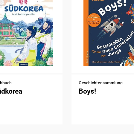
chbuch
Geschichtensammlung
üdkorea
Boys!