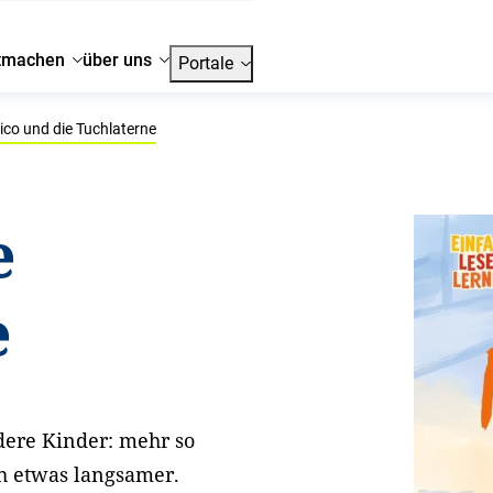
tmachen
über uns
Portale
ico und die Tuchlaterne
e
e
dere Kinder: mehr so
h etwas langsamer.