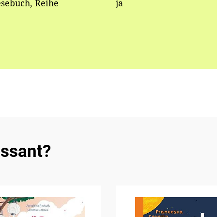
esebuch, Reihe
ja
essant?