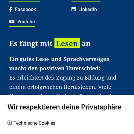
Facebook
LinkedIn
Youtube
Es fängt mit
Lesen
an
Ein gutes Lese- und Sprachvermögen
macht den positiven Unterschied:
Es erleichtert den Zugang zu Bildung und
einem erfolgreichen Berufsleben. Viele
Kinder und Jugendliche in Deutschland
haben aber große Schwierigkeiten dabei.
Wir respektieren deine Privatsphäre
Unser Angebot richtet sich deshalb gezielt
an Familien sowie an Erzieher*innen,
Technische Cookies
Lehrer*innen und andere