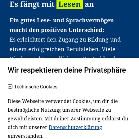
Es fängt mit
Lesen
an
Ein gutes Lese- und Sprachvermögen
macht den positiven Unterschied:
Es erleichtert den Zugang zu Bildung und
einem erfolgreichen Berufsleben. Viele
Kinder und Jugendliche in Deutschland
haben aber große Schwierigkeiten dabei.
Wir respektieren deine Privatsphäre
Unser Angebot richtet sich deshalb gezielt
an Familien sowie an Erzieher*innen,
Technische Cookies
Lehrer*innen und andere
Diese Webseite verwendet Cookies, um dir die
Fachexpert*innen. Dafür arbeiten wir eng
bestmögliche Nutzung unserer Webseite zu
mit Ministerien, wissenschaftlichen
gewährleisten. Mit deiner Zustimmung erklärst du
Einrichtungen, Verbänden, Unternehmen
dich mit unserer
Datenschutzerklärung
und anderen Stiftungen zusammen.
einverstanden.