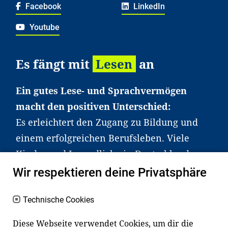
Facebook
LinkedIn
Youtube
Es fängt mit
Lesen
an
Ein gutes Lese- und Sprachvermögen
macht den positiven Unterschied:
Es erleichtert den Zugang zu Bildung und
einem erfolgreichen Berufsleben. Viele
Kinder und Jugendliche in Deutschland
haben aber große Schwierigkeiten dabei.
Wir respektieren deine Privatsphäre
Unser Angebot richtet sich deshalb gezielt
an Familien sowie an Erzieher*innen,
Technische Cookies
Lehrer*innen und andere
Diese Webseite verwendet Cookies, um dir die