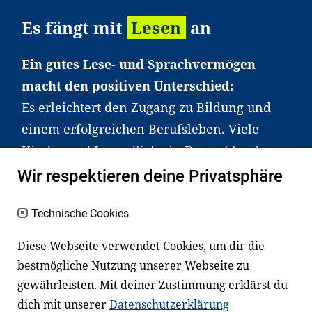
Es fängt mit
Lesen
an
Ein gutes Lese- und Sprachvermögen
macht den positiven Unterschied:
Es erleichtert den Zugang zu Bildung und
einem erfolgreichen Berufsleben. Viele
Kinder und Jugendliche in Deutschland
haben aber große Schwierigkeiten dabei.
Wir respektieren deine Privatsphäre
Unser Angebot richtet sich deshalb gezielt
an Familien sowie an Erzieher*innen,
Technische Cookies
Lehrer*innen und andere
Diese Webseite verwendet Cookies, um dir die
Fachexpert*innen. Dafür arbeiten wir eng
bestmögliche Nutzung unserer Webseite zu
mit Ministerien, wissenschaftlichen
gewährleisten. Mit deiner Zustimmung erklärst du
Einrichtungen, Verbänden, Unternehmen
dich mit unserer
Datenschutzerklärung