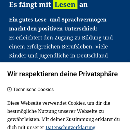
Es fängt mit
Lesen
an
Ein gutes Lese- und Sprachvermögen
macht den positiven Unterschied:
Es erleichtert den Zugang zu Bildung und
einem erfolgreichen Berufsleben. Viele
Kinder und Jugendliche in Deutschland
haben aber große Schwierigkeiten dabei.
Unser Angebot richtet sich deshalb gezielt
Wir respektieren deine Privatsphäre
an Familien sowie an Erzieher*innen,
Technische Cookies
Lehrer*innen und andere
Fachexpert*innen. Dafür arbeiten wir eng
Diese Webseite verwendet Cookies, um dir die
mit Ministerien, wissenschaftlichen
bestmögliche Nutzung unserer Webseite zu
Einrichtungen, Verbänden, Unternehmen
gewährleisten. Mit deiner Zustimmung erklärst du
und anderen Stiftungen zusammen.
dich mit unserer
Datenschutzerklärung