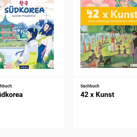
chbuch
Sachbuch
üdkorea
42 x Kunst