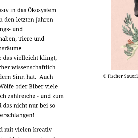
siv in das Ökosystem
In den letzten Jahren
ngs- und
 haben, Tiere und
ensräume
das vielleicht klingt,
orher wissenschaftlich
© Fischer Sauer
dern Sinn hat. Auch
ölfe oder Biber viele
uch zahlreiche - und zum
 das nicht nur bei so
perschlangen!
d mit vielen kreativ