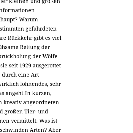
hier kleinen und großen
Informationen
erhaupt? Warum
estimmten gefährdeten
e Rückkehr gibt es viel
mühsame Rettung der
Zurückholung der Wölfe
ie seit 1929 ausgerottet
 durch eine Art
irklich lohnendes, sehr
was angeht!In kurzen,
en kreativ angeordneten
nd großen Tier- und
en vermittelt. Was ist
rschwinden Arten? Aber