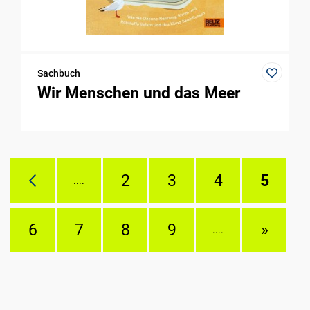
Sachbuch
Wir Menschen und das Meer
2
3
4
5
....
6
7
8
9
»
....