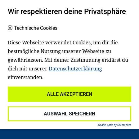
Ein gutes Lese- und Sprachvermögen
Wir respektieren deine Privatsphäre
macht den positiven Unterschied:
Es erleichtert den Zugang zu Bildung und
Technische Cookies
einem erfolgreichen Berufsleben. Viele
Diese Webseite verwendet Cookies, um dir die
Kinder und Jugendliche in Deutschland
bestmögliche Nutzung unserer Webseite zu
haben aber große Schwierigkeiten dabei.
gewährleisten. Mit deiner Zustimmung erklärst du
Unser Angebot richtet sich deshalb gezielt
dich mit unserer
Datenschutzerklärung
an Familien sowie an Erzieher*innen,
einverstanden.
Lehrer*innen und andere
Fachexpert*innen. Dafür arbeiten wir eng
ALLE AKZEPTIEREN
mit Ministerien, wissenschaftlichen
Einrichtungen, Verbänden, Unternehmen
AUSWAHL SPEICHERN
und anderen Stiftungen zusammen.
Cookie optin by Olli machts