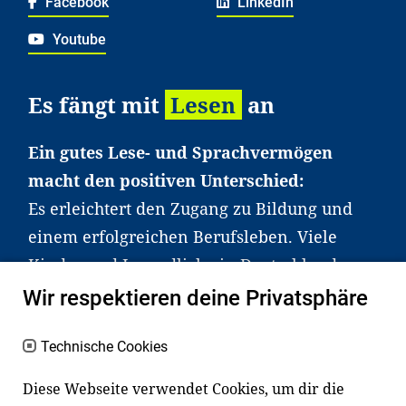
Facebook
LinkedIn
Youtube
Es fängt mit
Lesen
an
Ein gutes Lese- und Sprachvermögen
macht den positiven Unterschied:
Es erleichtert den Zugang zu Bildung und
einem erfolgreichen Berufsleben. Viele
Kinder und Jugendliche in Deutschland
haben aber große Schwierigkeiten dabei.
Wir respektieren deine Privatsphäre
Unser Angebot richtet sich deshalb gezielt
an Familien sowie an Erzieher*innen,
Technische Cookies
Lehrer*innen und andere
Diese Webseite verwendet Cookies, um dir die
Fachexpert*innen. Dafür arbeiten wir eng