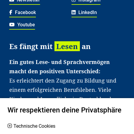
Facebook
LinkedIn
Youtube
Es fängt mit
Lesen
an
Ein gutes Lese- und Sprachvermögen
macht den positiven Unterschied:
Es erleichtert den Zugang zu Bildung und
einem erfolgreichen Berufsleben. Viele
Kinder und Jugendliche in Deutschland
haben aber große Schwierigkeiten dabei.
Wir respektieren deine Privatsphäre
Unser Angebot richtet sich deshalb gezielt
an Familien sowie an Erzieher*innen,
Technische Cookies