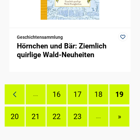
Geschichtensammlung
Hörnchen und Bär: Ziemlich
quirlige Wald-Neuheiten
16
17
18
19
....
20
21
22
23
»
....