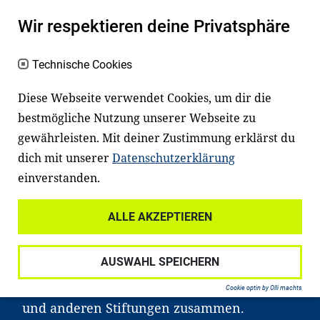
Es fängt mit
Lesen
an
Wir respektieren deine Privatsphäre
Ein gutes Lese- und Sprachvermögen
macht den positiven Unterschied:
Technische Cookies
Es erleichtert den Zugang zu Bildung und
Diese Webseite verwendet Cookies, um dir die
einem erfolgreichen Berufsleben. Viele
bestmögliche Nutzung unserer Webseite zu
Kinder und Jugendliche in Deutschland
gewährleisten. Mit deiner Zustimmung erklärst du
haben aber große Schwierigkeiten dabei.
dich mit unserer
Datenschutzerklärung
Unser Angebot richtet sich deshalb gezielt
einverstanden.
an Familien sowie an Erzieher*innen,
ALLE AKZEPTIEREN
Lehrer*innen und andere
Fachexpert*innen. Dafür arbeiten wir eng
AUSWAHL SPEICHERN
mit Ministerien, wissenschaftlichen
Einrichtungen, Verbänden, Unternehmen
Cookie optin by Olli machts
und anderen Stiftungen zusammen.