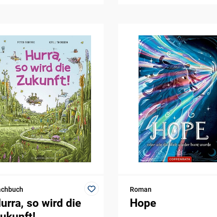
achbuch
Roman
urra, so wird die
Hope
ukunft!