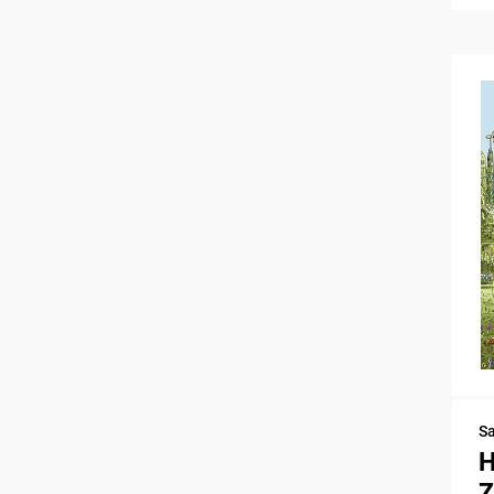
S
H
Z