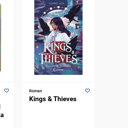
Roman
Kings & Thieves
d
ma