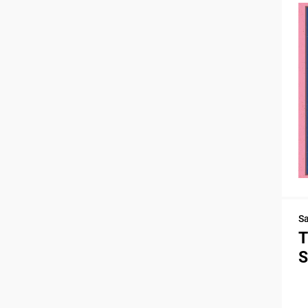
S
T
S