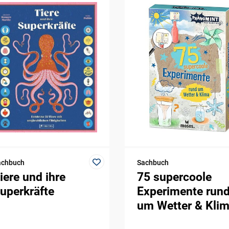
achbuch
Sachbuch
iere und ihre
75 supercoole
uperkräfte
Experimente run
um Wetter & Kli