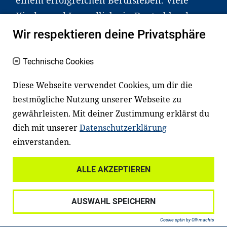
Kinder und Jugendliche in Deutschland
haben aber große Schwierigkeiten dabei.
Wir respektieren deine Privatsphäre
Unser Angebot richtet sich deshalb gezielt
an Familien sowie an Erzieher*innen,
Technische Cookies
Lehrer*innen und andere
Diese Webseite verwendet Cookies, um dir die
Fachexpert*innen. Dafür arbeiten wir eng
bestmögliche Nutzung unserer Webseite zu
mit Ministerien, wissenschaftlichen
gewährleisten. Mit deiner Zustimmung erklärst du
Einrichtungen, Verbänden, Unternehmen
dich mit unserer
Datenschutzerklärung
und anderen Stiftungen zusammen.
einverstanden.
ALLE AKZEPTIEREN
Widerrufsrecht
Datenschutz
AUSWAHL SPEICHERN
Haftungsausschluss
Impressum
Cookie optin by Olli machts