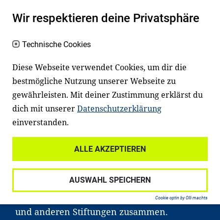
Es fängt mit
Lesen
an
Wir respektieren deine Privatsphäre
Ein gutes Lese- und Sprachvermögen
macht den positiven Unterschied:
Technische Cookies
Es erleichtert den Zugang zu Bildung und
Diese Webseite verwendet Cookies, um dir die
einem erfolgreichen Berufsleben. Viele
bestmögliche Nutzung unserer Webseite zu
Kinder und Jugendliche in Deutschland
gewährleisten. Mit deiner Zustimmung erklärst du
haben aber große Schwierigkeiten dabei.
dich mit unserer
Datenschutzerklärung
Unser Angebot richtet sich deshalb gezielt
einverstanden.
an Familien sowie an Erzieher*innen,
ALLE AKZEPTIEREN
Lehrer*innen und andere
Fachexpert*innen. Dafür arbeiten wir eng
AUSWAHL SPEICHERN
mit Ministerien, wissenschaftlichen
Einrichtungen, Verbänden, Unternehmen
Cookie optin by Olli machts
und anderen Stiftungen zusammen.