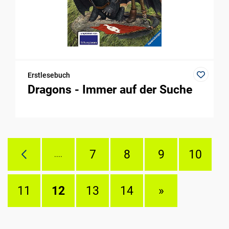
Erstlesebuch
Dragons - Immer auf der Suche
7
8
9
10
....
11
12
13
14
»