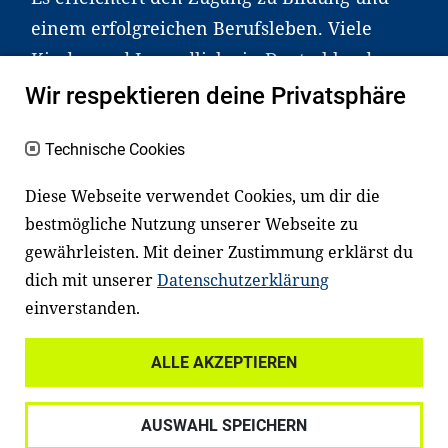
einem erfolgreichen Berufsleben. Viele
Kinder und Jugendliche in Deutschland
haben aber große Schwierigkeiten dabei.
Wir respektieren deine Privatsphäre
Unser Angebot richtet sich deshalb gezielt
an Familien sowie an Erzieher*innen,
Technische Cookies
Lehrer*innen und andere
Diese Webseite verwendet Cookies, um dir die
Fachexpert*innen. Dafür arbeiten wir eng
bestmögliche Nutzung unserer Webseite zu
mit Ministerien, wissenschaftlichen
gewährleisten. Mit deiner Zustimmung erklärst du
Einrichtungen, Verbänden, Unternehmen
dich mit unserer
Datenschutzerklärung
und anderen Stiftungen zusammen.
einverstanden.
ALLE AKZEPTIEREN
Widerrufsrecht
Datenschutz
AUSWAHL SPEICHERN