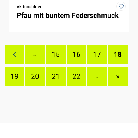
Aktionsideen
Pfau mit buntem Federschmuck
15
16
17
18
....
19
20
21
22
»
....