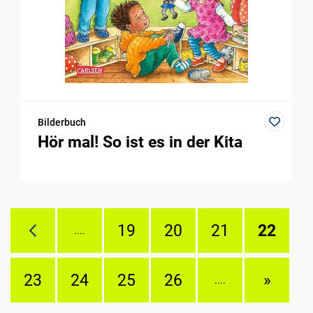
Bilderbuch
Hör mal! So ist es in der Kita
19
20
21
22
....
23
24
25
26
»
....