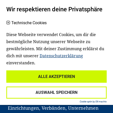
Es fängt mit
Lesen
an
Wir respektieren deine Privatsphäre
Ein gutes Lese- und Sprachvermögen
Technische Cookies
macht den positiven Unterschied:
Diese Webseite verwendet Cookies, um dir die
Es erleichtert den Zugang zu Bildung und
bestmögliche Nutzung unserer Webseite zu
einem erfolgreichen Berufsleben. Viele
gewährleisten. Mit deiner Zustimmung erklärst du
Kinder und Jugendliche in Deutschland
dich mit unserer
Datenschutzerklärung
haben aber große Schwierigkeiten dabei.
einverstanden.
Unser Angebot richtet sich deshalb gezielt
an Familien sowie an Erzieher*innen,
ALLE AKZEPTIEREN
Lehrer*innen und andere
Fachexpert*innen. Dafür arbeiten wir eng
AUSWAHL SPEICHERN
mit Ministerien, wissenschaftlichen
Cookie optin by Olli machts
Einrichtungen, Verbänden, Unternehmen