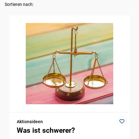
Sortieren nach:
Aktionsideen
Was ist schwerer?