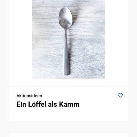
Aktionsideen
Ein Löffel als Kamm