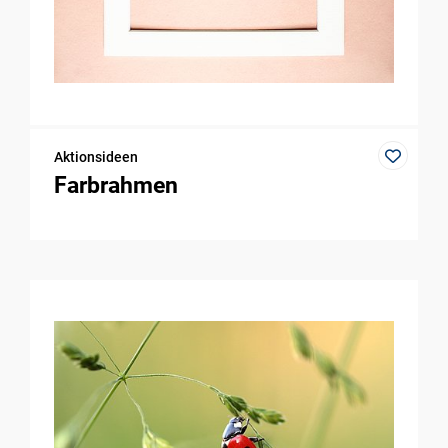
Aktionsideen
Farbrahmen