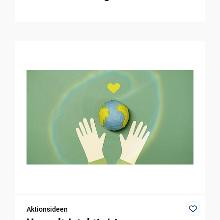
Aktionsideen