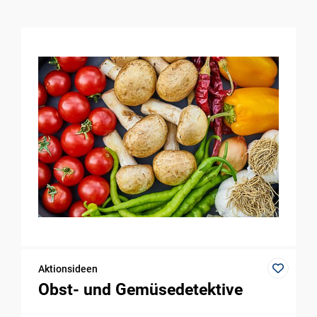
Aktionsideen
Obst- und Gemüsedetektive