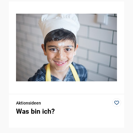
Aktionsideen
Was bin ich?