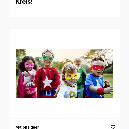
Kreis!
Aktionsideen