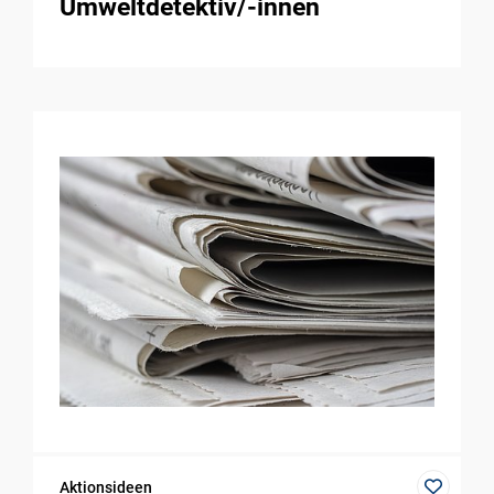
Umweltdetektiv/-innen
Aktionsideen