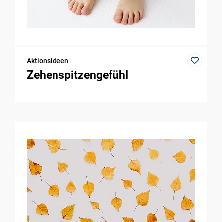
Aktionsideen
Zehenspitzengefühl