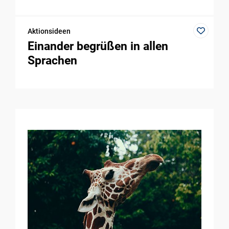
Aktionsideen
Einander begrüßen in allen
Sprachen