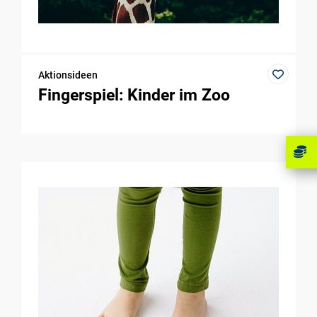
Aktionsideen
Fingerspiel: Kinder im Zoo