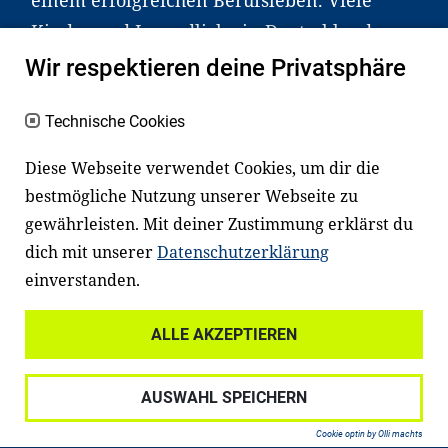
Kinder und Jugendliche in Deutschland
haben aber große Schwierigkeiten dabei.
Wir respektieren deine Privatsphäre
Unser Angebot richtet sich deshalb gezielt
an Familien sowie an Erzieher*innen,
Technische Cookies
Lehrer*innen und andere
Diese Webseite verwendet Cookies, um dir die
Fachexpert*innen. Dafür arbeiten wir eng
bestmögliche Nutzung unserer Webseite zu
mit Ministerien, wissenschaftlichen
gewährleisten. Mit deiner Zustimmung erklärst du
Einrichtungen, Verbänden, Unternehmen
dich mit unserer
Datenschutzerklärung
und anderen Stiftungen zusammen.
einverstanden.
ALLE AKZEPTIEREN
Widerrufsrecht
Datenschutz
AUSWAHL SPEICHERN
Haftungsausschluss
Impressum
Cookie optin by Olli machts