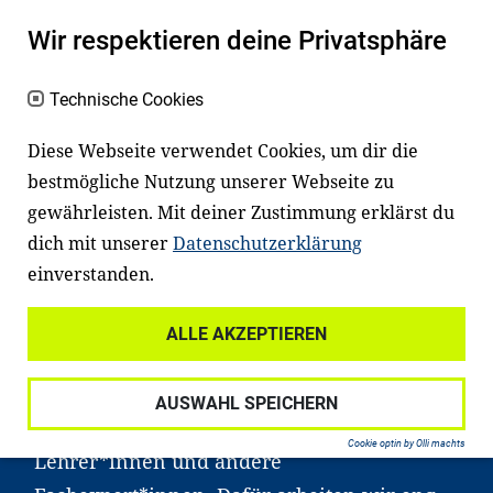
Facebook
LinkedIn
Wir respektieren deine Privatsphäre
Youtube
Technische Cookies
Es fängt mit
Lesen
an
Diese Webseite verwendet Cookies, um dir die
bestmögliche Nutzung unserer Webseite zu
Ein gutes Lese- und Sprachvermögen
gewährleisten. Mit deiner Zustimmung erklärst du
macht den positiven Unterschied:
dich mit unserer
Datenschutzerklärung
Es erleichtert den Zugang zu Bildung und
einverstanden.
einem erfolgreichen Berufsleben. Viele
Kinder und Jugendliche in Deutschland
ALLE AKZEPTIEREN
haben aber große Schwierigkeiten dabei.
Unser Angebot richtet sich deshalb gezielt
AUSWAHL SPEICHERN
an Familien sowie an Erzieher*innen,
Cookie optin by Olli machts
Lehrer*innen und andere