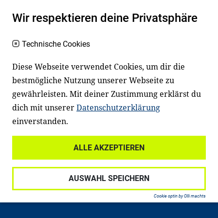
macht den positiven Unterschied:
Wir respektieren deine Privatsphäre
Es erleichtert den Zugang zu Bildung und
einem erfolgreichen Berufsleben. Viele
Technische Cookies
Kinder und Jugendliche in Deutschland
haben aber große Schwierigkeiten dabei.
Diese Webseite verwendet Cookies, um dir die
Unser Angebot richtet sich deshalb gezielt
bestmögliche Nutzung unserer Webseite zu
an Familien sowie an Erzieher*innen,
gewährleisten. Mit deiner Zustimmung erklärst du
dich mit unserer
Datenschutzerklärung
Lehrer*innen und andere
einverstanden.
Fachexpert*innen. Dafür arbeiten wir eng
mit Ministerien, wissenschaftlichen
ALLE AKZEPTIEREN
Einrichtungen, Verbänden, Unternehmen
und anderen Stiftungen zusammen.
AUSWAHL SPEICHERN
Cookie optin by Olli machts