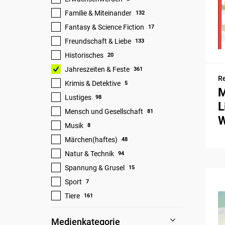
Familie & Miteinander
132
Fantasy & Science Fiction
17
Freundschaft & Liebe
133
Historisches
20
Jahreszeiten & Feste
361
Re
Krimis & Detektive
5
M
Lustiges
98
L
Mensch und Gesellschaft
81
W
Musik
8
Märchen(haftes)
48
Natur & Technik
94
Spannung & Grusel
15
Sport
7
Tiere
161
Medienkategorie