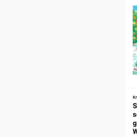
Kr
S
s
g
W