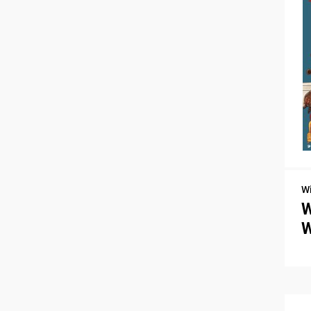
W
W
W