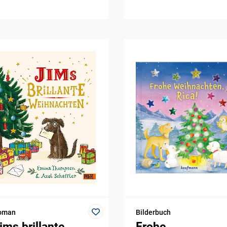
oman
Bilderbuch
ims brillante
Frohe