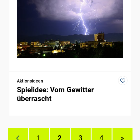
Aktionsideen
Spielidee: Vom Gewitter
überrascht
1
2
3
4
»