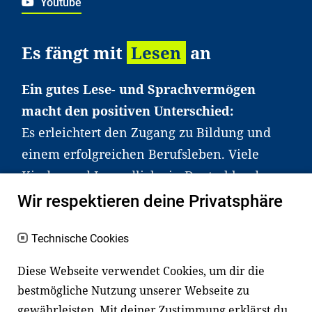
Youtube
Es fängt mit
Lesen
an
Ein gutes Lese- und Sprachvermögen
macht den positiven Unterschied:
Es erleichtert den Zugang zu Bildung und
einem erfolgreichen Berufsleben. Viele
Kinder und Jugendliche in Deutschland
haben aber große Schwierigkeiten dabei.
Wir respektieren deine Privatsphäre
Unser Angebot richtet sich deshalb gezielt
an Familien sowie an Erzieher*innen,
Technische Cookies
Lehrer*innen und andere
Diese Webseite verwendet Cookies, um dir die
Fachexpert*innen. Dafür arbeiten wir eng
bestmögliche Nutzung unserer Webseite zu
mit Ministerien, wissenschaftlichen
gewährleisten. Mit deiner Zustimmung erklärst du