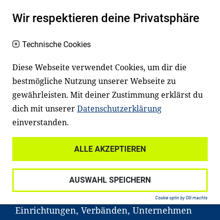
Es fängt mit
Lesen
an
Wir respektieren deine Privatsphäre
Ein gutes Lese- und Sprachvermögen
Technische Cookies
macht den positiven Unterschied:
Diese Webseite verwendet Cookies, um dir die
Es erleichtert den Zugang zu Bildung und
bestmögliche Nutzung unserer Webseite zu
einem erfolgreichen Berufsleben. Viele
gewährleisten. Mit deiner Zustimmung erklärst du
Kinder und Jugendliche in Deutschland
dich mit unserer
Datenschutzerklärung
haben aber große Schwierigkeiten dabei.
einverstanden.
Unser Angebot richtet sich deshalb gezielt
an Familien sowie an Erzieher*innen,
ALLE AKZEPTIEREN
Lehrer*innen und andere
Fachexpert*innen. Dafür arbeiten wir eng
AUSWAHL SPEICHERN
mit Ministerien, wissenschaftlichen
Cookie optin by Olli machts
Einrichtungen, Verbänden, Unternehmen