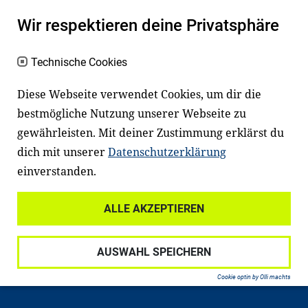
Ein gutes Lese- und Sprachvermögen
Wir respektieren deine Privatsphäre
macht den positiven Unterschied:
Es erleichtert den Zugang zu Bildung und
Technische Cookies
einem erfolgreichen Berufsleben. Viele
Diese Webseite verwendet Cookies, um dir die
Kinder und Jugendliche in Deutschland
bestmögliche Nutzung unserer Webseite zu
haben aber große Schwierigkeiten dabei.
gewährleisten. Mit deiner Zustimmung erklärst du
Unser Angebot richtet sich deshalb gezielt
dich mit unserer
Datenschutzerklärung
an Familien sowie an Erzieher*innen,
einverstanden.
Lehrer*innen und andere
Fachexpert*innen. Dafür arbeiten wir eng
ALLE AKZEPTIEREN
mit Ministerien, wissenschaftlichen
Einrichtungen, Verbänden, Unternehmen
AUSWAHL SPEICHERN
und anderen Stiftungen zusammen.
Cookie optin by Olli machts