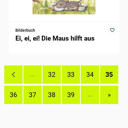
Bilderbuch
Ei, ei, ei! Die Maus hilft aus
32
33
34
35
....
36
37
38
39
»
....