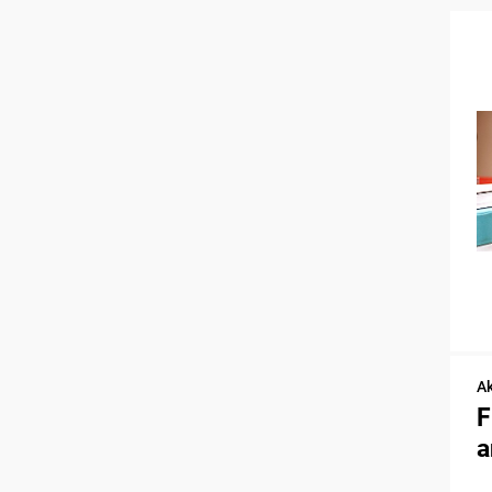
Ak
F
a