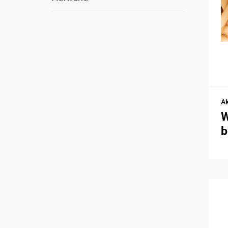
Ak
W
b