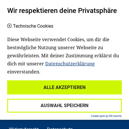
Es erleichtert den Zugang zu Bildung und
Wir respektieren deine Privatsphäre
einem erfolgreichen Berufsleben. Viele
Kinder und Jugendliche in Deutschland
Technische Cookies
haben aber große Schwierigkeiten dabei.
Diese Webseite verwendet Cookies, um dir die
Unser Angebot richtet sich deshalb gezielt
bestmögliche Nutzung unserer Webseite zu
an Familien sowie an Erzieher*innen,
gewährleisten. Mit deiner Zustimmung erklärst du
Lehrer*innen und andere
dich mit unserer
Datenschutzerklärung
Fachexpert*innen. Dafür arbeiten wir eng
einverstanden.
mit Ministerien, wissenschaftlichen
Einrichtungen, Verbänden, Unternehmen
ALLE AKZEPTIEREN
und anderen Stiftungen zusammen.
AUSWAHL SPEICHERN
Cookie optin by Olli machts