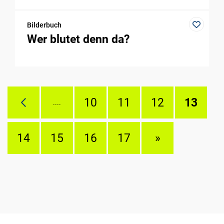
Bilderbuch
Wer blutet denn da?
10
11
12
13
....
14
15
16
17
»