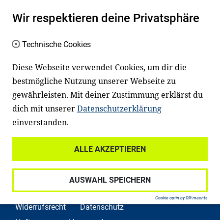
einem erfolgreichen Berufsleben. Viele
Wir respektieren deine Privatsphäre
Kinder und Jugendliche in Deutschland
haben aber große Schwierigkeiten dabei.
Technische Cookies
Unser Angebot richtet sich deshalb gezielt
Diese Webseite verwendet Cookies, um dir die
an Familien sowie an Erzieher*innen,
bestmögliche Nutzung unserer Webseite zu
Lehrer*innen und andere
gewährleisten. Mit deiner Zustimmung erklärst du
Fachexpert*innen. Dafür arbeiten wir eng
dich mit unserer
Datenschutzerklärung
mit Ministerien, wissenschaftlichen
einverstanden.
Einrichtungen, Verbänden, Unternehmen
ALLE AKZEPTIEREN
und anderen Stiftungen zusammen.
AUSWAHL SPEICHERN
Cookie optin by Olli machts
Widerrufsrecht
Datenschutz