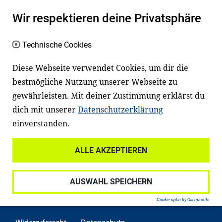
Es erleichtert den Zugang zu Bildung und
Wir respektieren deine Privatsphäre
einem erfolgreichen Berufsleben. Viele
Kinder und Jugendliche in Deutschland
Technische Cookies
haben aber große Schwierigkeiten dabei.
Diese Webseite verwendet Cookies, um dir die
Unser Angebot richtet sich deshalb gezielt
bestmögliche Nutzung unserer Webseite zu
an Familien sowie an Erzieher*innen,
gewährleisten. Mit deiner Zustimmung erklärst du
Lehrer*innen und andere
dich mit unserer
Datenschutzerklärung
Fachexpert*innen. Dafür arbeiten wir eng
einverstanden.
mit Ministerien, wissenschaftlichen
Einrichtungen, Verbänden, Unternehmen
ALLE AKZEPTIEREN
und anderen Stiftungen zusammen.
AUSWAHL SPEICHERN
Cookie optin by Olli machts