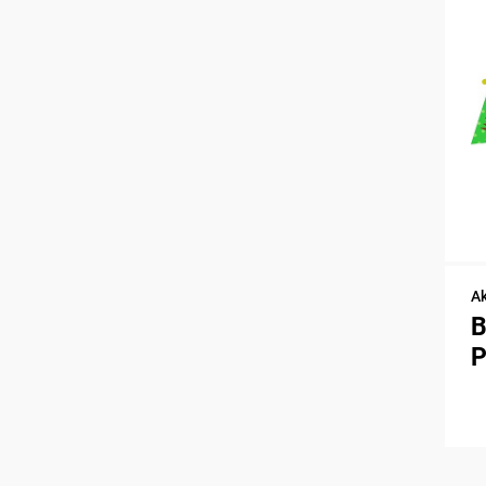
Ak
B
P