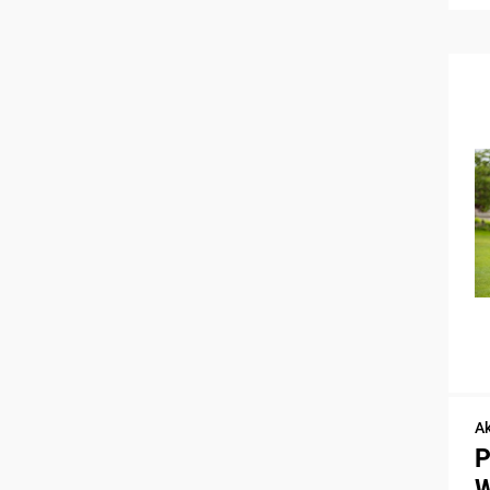
Ak
P
W