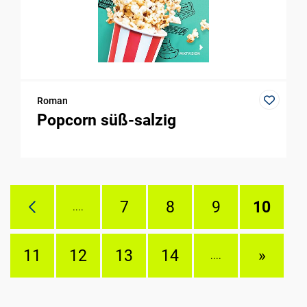
Roman
Popcorn süß-salzig
7
8
9
10
....
11
12
13
14
»
....