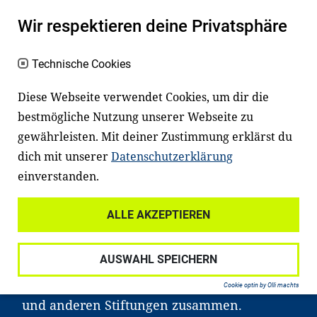
Es fängt mit
Lesen
an
Wir respektieren deine Privatsphäre
Ein gutes Lese- und Sprachvermögen
macht den positiven Unterschied:
Technische Cookies
Es erleichtert den Zugang zu Bildung und
Diese Webseite verwendet Cookies, um dir die
einem erfolgreichen Berufsleben. Viele
bestmögliche Nutzung unserer Webseite zu
Kinder und Jugendliche in Deutschland
gewährleisten. Mit deiner Zustimmung erklärst du
haben aber große Schwierigkeiten dabei.
dich mit unserer
Datenschutzerklärung
Unser Angebot richtet sich deshalb gezielt
einverstanden.
an Familien sowie an Erzieher*innen,
ALLE AKZEPTIEREN
Lehrer*innen und andere
Fachexpert*innen. Dafür arbeiten wir eng
AUSWAHL SPEICHERN
mit Ministerien, wissenschaftlichen
Einrichtungen, Verbänden, Unternehmen
Cookie optin by Olli machts
und anderen Stiftungen zusammen.