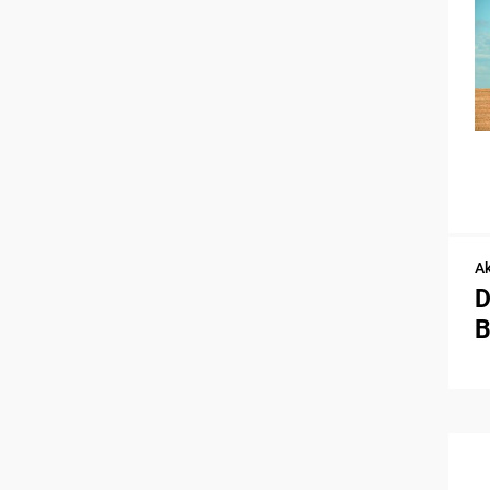
Ak
D
B