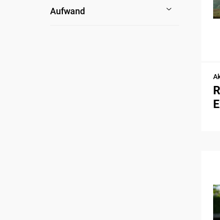
Aufwand
Ak
R
E