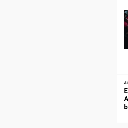
Ak
E
A
b