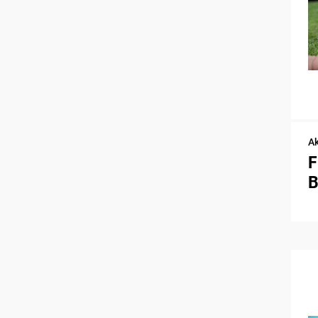
Ak
F
B