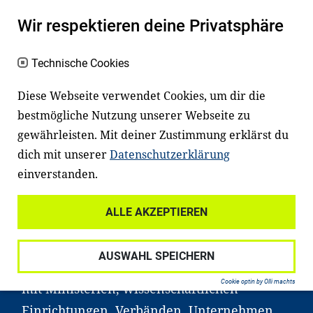
Wir respektieren deine Privatsphäre
Es fängt mit
Lesen
an
Technische Cookies
Ein gutes Lese- und Sprachvermögen
macht den positiven Unterschied:
Diese Webseite verwendet Cookies, um dir die
Es erleichtert den Zugang zu Bildung und
bestmögliche Nutzung unserer Webseite zu
gewährleisten. Mit deiner Zustimmung erklärst du
einem erfolgreichen Berufsleben. Viele
dich mit unserer
Datenschutzerklärung
Kinder und Jugendliche in Deutschland
einverstanden.
haben aber große Schwierigkeiten dabei.
Unser Angebot richtet sich deshalb gezielt
ALLE AKZEPTIEREN
an Familien sowie an Erzieher*innen,
Lehrer*innen und andere
AUSWAHL SPEICHERN
Fachexpert*innen. Dafür arbeiten wir eng
Cookie optin by Olli machts
mit Ministerien, wissenschaftlichen
Einrichtungen, Verbänden, Unternehmen