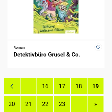
Roman
Detektivbüro Grusel & Co.
16
17
18
19
....
20
21
22
23
»
....