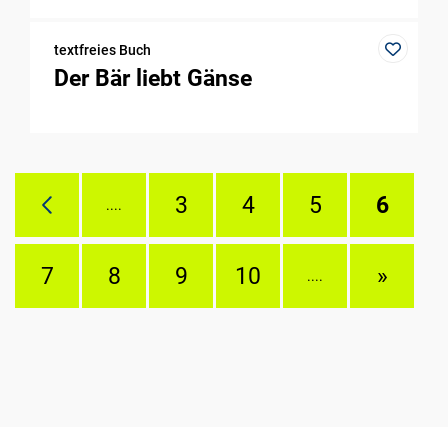
textfreies Buch
Der Bär liebt Gänse
3
4
5
6
....
7
8
9
10
»
....