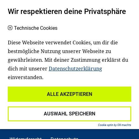
Es erleichtert den Zugang zu Bildung und
Wir respektieren deine Privatsphäre
einem erfolgreichen Berufsleben. Viele
Kinder und Jugendliche in Deutschland
Technische Cookies
haben aber große Schwierigkeiten dabei.
Diese Webseite verwendet Cookies, um dir die
Unser Angebot richtet sich deshalb gezielt
bestmögliche Nutzung unserer Webseite zu
an Familien sowie an Erzieher*innen,
gewährleisten. Mit deiner Zustimmung erklärst du
Lehrer*innen und andere
dich mit unserer
Datenschutzerklärung
Fachexpert*innen. Dafür arbeiten wir eng
einverstanden.
mit Ministerien, wissenschaftlichen
Einrichtungen, Verbänden, Unternehmen
ALLE AKZEPTIEREN
und anderen Stiftungen zusammen.
AUSWAHL SPEICHERN
Cookie optin by Olli machts